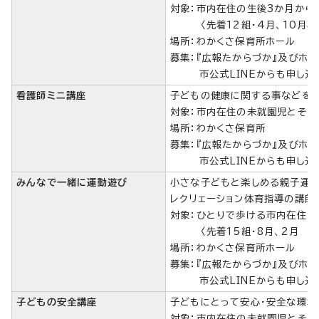
対象：市内在住の生後3か月か
〈先着12組・4月、10月年
場所：わかくさ保育所ホール
募集：『広報たからづか』及びホ
市公式LINEからも申し込み
看護師ミニ講座
子どもの健康に関する事などを
対象：市内在住の未就園児とその
場所：わかくさ保育所
募集：『広報たからづか』及びホ
市公式LINEからも申し込み
みんなで一緒に運動遊び
小さな子どもと楽しめる親子運動
レクリェーション体育指導の講師
対象：ひとりで歩ける市内在住
〈先着15組・8月、2月 年
場所：わかくさ保育所ホール
募集：『広報たからづか』及びホ
市公式LINEからも申し込み
子どもの安全講座
子どもにとって安心・安全な環境
対象：市内在住の未就園児とその