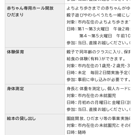
赤ちゃん専用ホール開放
よちよち歩きまでの赤ちゃんがゆっ
ひだまり
親子遊びやわらべうたも一緒にして
対象：市内在住のよちよち歩きまで
日時：第1～第3火曜日 午後
第4～第5火曜日 午前10時3
参加：当日、直接お越しください。（
体験保育
親子で同年齢のクラスに入り、保育所
給食の体験（有料）ができます。
対象：市内在住の1歳児・2歳児・3
日時：未定 毎回2日間実施予定（毎
参加：事前に申し込みが必要です。
身体測定
身長と体重を測定し、個人カードに
対象：市内在住の未就園児
日時：月初めの月曜日と金曜日（計2
参加：当日、直接お越しください。（
絵本の貸し出し
園庭開放、ひだまり等の事業実施時
対象：市内在住の未就園児とその
日時：随時