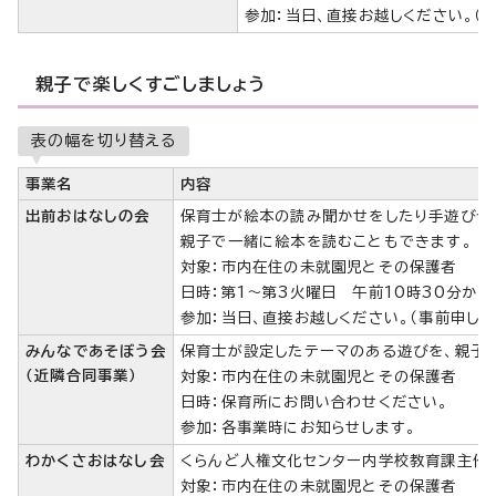
参加：当日、直接お越しください。（
親子で楽しくすごしましょう
表の幅を切り替える
事業名
内容
出前おはなしの会
保育士が絵本の読み聞かせをしたり手遊びや
親子で一緒に絵本を読むこともできます。
対象：市内在住の未就園児とその保護者
日時：第1～第3火曜日 午前10時30分から
参加：当日、直接お越しください。（事前申し込
みんなであそぼう会
保育士が設定したテーマのある遊びを、親子
（近隣合同事業）
対象：市内在住の未就園児とその保護者
日時：保育所にお問い合わせください。
参加：各事業時にお知らせします。
わかくさおはなし会
くらんど人権文化センター内学校教育課主催
対象：市内在住の未就園児とその保護者