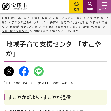
検索
メニュー
防災
現在位置：
ホーム
>
子育て・教育
>
未就学児までの子育て
>
乳幼児期（0～5
歳）
>
子どもの居場所・グループ
>
保育所・認定こども園・幼稚園・学校などの施
設
>
保育所・認定こども園
>
その他の保育制度のご案内(一時預かり保育、休日
保育、病児保育など)
> 地域子育て支援センター「すこやか」
地域子育て支援センター「すこや
か」
ID
1000242
更新日
2026
年8月6日
すこやかだより・すこやか通信