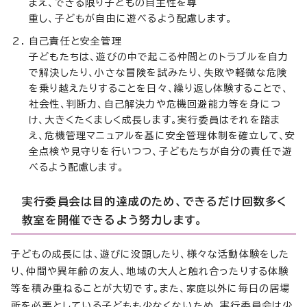
まえ、できる限り子どもの自主性を尊
重し、子どもが自由に遊べるよう配慮します。
自己責任と安全管理
子どもたちは、遊びの中で起こる仲間とのトラブルを自力
で解決したり、小さな冒険を試みたり、失敗や軽微な危険
を乗り越えたりすることを日々、繰り返し体験することで、
社会性、判断力、自己解決力や危機回避能力等を身につ
け、大きくたくましく成長します。実行委員はそれを踏ま
え、危機管理マニュアルを基に安全管理体制を確立して、安
全点検や見守りを行いつつ、子どもたちが自分の責任で遊
べるよう配慮します。
実行委員会は目的達成のため、できるだけ回数多く
教室を開催できるよう努力します。
子どもの成長には、遊びに没頭したり、様々な活動体験をした
り、仲間や異年齢の友人、地域の大人と触れ合ったりする体験
等を積み重ねることが大切です。また、家庭以外に毎日の居場
所を必要としている子どもも少なくないため、実行委員会は少