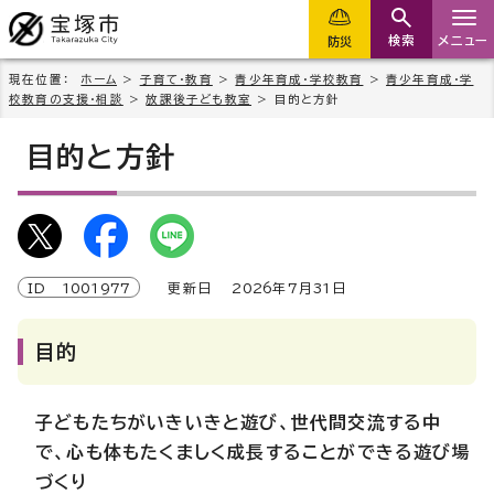
検索
メニュー
防災
現在位置：
ホーム
>
子育て・教育
>
青少年育成・学校教育
>
青少年育成・学
校教育の支援・相談
>
放課後子ども教室
> 目的と方針
目的と方針
ID
1001977
更新日
2026
年7月
31
日
目的
子どもたちがいきいきと遊び、世代間交流する中
で、心も体もたくましく成長することができる遊び場
づくり