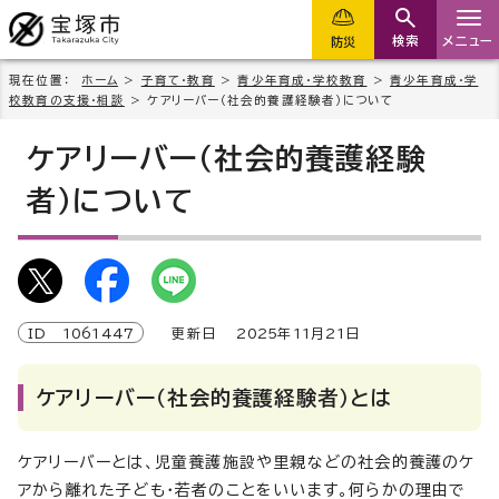
検索
メニュー
防災
現在位置：
ホーム
>
子育て・教育
>
青少年育成・学校教育
>
青少年育成・学
校教育の支援・相談
> ケアリーバー（社会的養護経験者）について
ケアリーバー（社会的養護経験
者）について
ID
1061447
更新日
2025
年
11
月
21
日
ケアリーバー（社会的養護経験者）とは
ケアリーバーとは、児童養護施設や里親などの社会的養護のケ
アから離れた子ども・若者のことをいいます。何らかの理由で