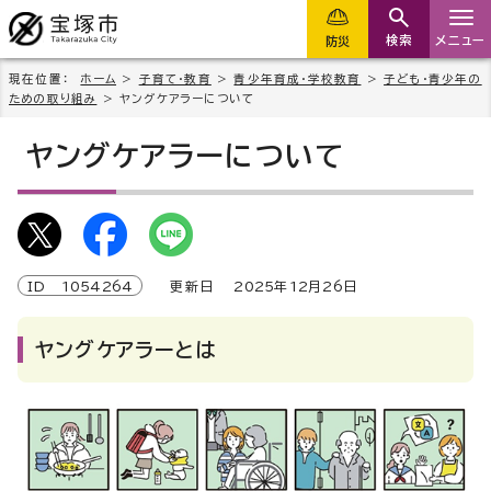
検索
メニュー
防災
現在位置：
ホーム
>
子育て・教育
>
青少年育成・学校教育
>
子ども・青少年の
ための取り組み
> ヤングケアラーについて
ヤングケアラーについて
ID
1054264
更新日
2025
年
12
月
26
日
ヤングケアラーとは