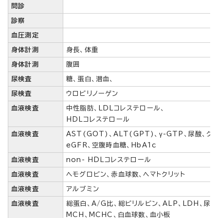
問診
診察
血圧測定
身体計測
身長、体重
身体計測
腹囲
尿検査
糖、蛋白、潜血、
尿検査
ウロビリノーゲン
血液検査
中性脂肪、LDLコレステロール、
HDLコレステロール
血液検査
AST(GOT)、ALT(GPT)、γ-GTP、尿酸、ク
eGFR、空腹時血糖、HbA1c
血液検査
non- HDLコレステロール
血液検査
ヘモグロビン、赤血球数、ヘマトクリット
血液検査
アルブミン
血液検査
総蛋白、A/G比、総ビリルビン、ALP、LDH、尿素
MCH、MCHC、白血球数、血小板