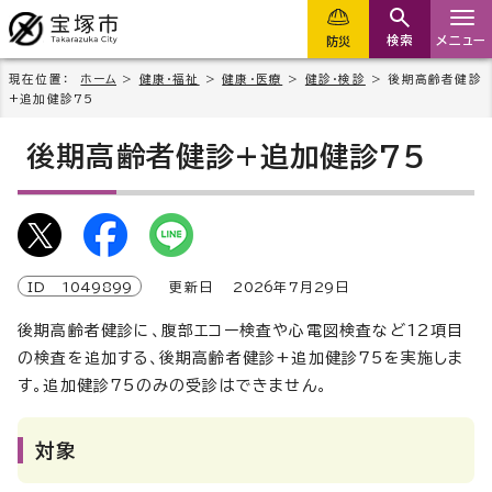
検索
メニュー
防災
現在位置：
ホーム
>
健康・福祉
>
健康・医療
>
健診・検診
> 後期高齢者健診
+追加健診75
後期高齢者健診+追加健診75
ID
1049899
更新日
2026
年7月
29
日
後期高齢者健診に、腹部エコー検査や心電図検査など12項目
の検査を追加する、後期高齢者健診+追加健診75を実施しま
す。追加健診75のみの受診はできません。
対象