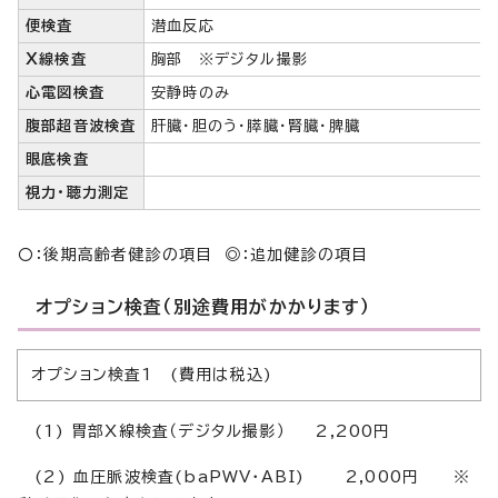
便検査
潜血反応
X線検査
胸部 ※デジタル撮影
心電図検査
安静時のみ
腹部超音波検査
肝臓・胆のう・膵臓・腎臓・脾臓
眼底検査
視力・聴力測定
〇：後期高齢者健診の項目 ◎：追加健診の項目
オプション検査（別途費用がかかります）
オプション検査1 (費用は税込)
(1) 胃部X線検査（デジタル撮影） 2,200円
(2) 血圧脈波検査(baPWV・ABI) 2,000円 ※