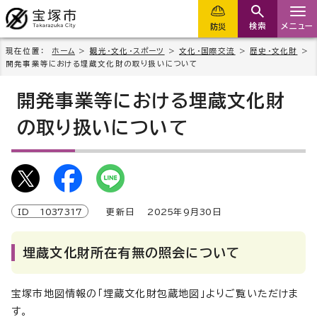
検索
メニュー
防災
現在位置：
ホーム
>
観光・文化・スポーツ
>
文化・国際交流
>
歴史・文化財
>
開発事業等における埋蔵文化財の取り扱いについて
開発事業等における埋蔵文化財
の取り扱いについて
ID
1037317
更新日
2025
年9月
30
日
埋蔵文化財所在有無の照会について
宝塚市地図情報の「埋蔵文化財包蔵地図」よりご覧いただけま
す。