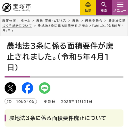
検索
メニュー
防災
現在位置：
ホーム
>
農業・産業・ビジネス
>
農業
>
農業委員会
>
農地法に基
づく手続きについて
> 農地法3条に係る面積要件が廃止されました。（令和5年4
月1日）
農地法3条に係る面積要件が廃
止されました。（令和5年4月1
日）
ID
1060406
更新日
2025
年
11
月
21
日
農地法3条に係る面積要件廃止について