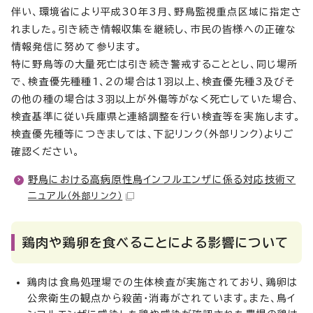
伴い、環境省により平成30年3月、野鳥監視重点区域に指定さ
れました。引き続き情報収集を継続し、市民の皆様への正確な
情報発信に努めて参ります。
特に野鳥等の大量死亡は引き続き警戒することとし、同じ場所
で、検査優先種種1、2の場合は1羽以上、検査優先種3及びそ
の他の種の場合は3羽以上が外傷等がなく死亡していた場合、
検査基準に従い兵庫県と連絡調整を行い検査等を実施します。
検査優先種等につきましては、下記リンク（外部リンク）よりご
確認ください。
野鳥における高病原性鳥インフルエンザに係る対応技術マ
ニュアル
（外部リンク）
鶏肉や鶏卵を食べることによる影響について
鶏肉は食鳥処理場での生体検査が実施されており、鶏卵は
公衆衛生の観点から殺菌・消毒がされています。また、鳥イ