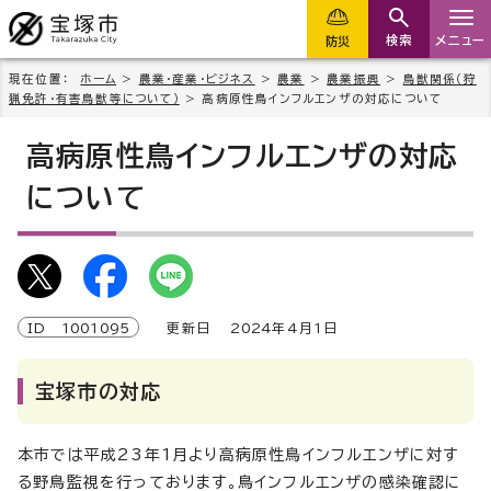
検索
メニュー
防災
現在位置：
ホーム
>
農業・産業・ビジネス
>
農業
>
農業振興
>
鳥獣関係（狩
猟免許・有害鳥獣等について）
> 高病原性鳥インフルエンザの対応について
高病原性鳥インフルエンザの対応
について
ID
1001095
更新日
2024
年4月1日
宝塚市の対応
本市では平成23年1月より高病原性鳥インフルエンザに対す
る野鳥監視を行っております。鳥インフルエンザの感染確認に