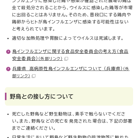
ンフルエンザに感染した鶏や感染が確認された農場の鶏は
全て殺処分されることから、ウイルスに感染した鶏等が市場
に出回ることはありません。そのため、普段口にする鶏肉や
鶏卵からヒトが鳥インフルエンザに感染する可能性はない
と考えられています。
適切な加熱処理や胃酸によってウイルスは死滅します。
鳥インフルエンザに関する食品安全委員会の考え方（食品
安全委員会）
（外部リンク）
兵庫県 高病原性鳥インフルエンザについて （兵庫県）
（外
部リンク）
野鳥との接し方について
死亡した野鳥など野生動物は、素手で触らないでくださ
い。また、野鳥などの死亡を発見された場合は、下記の部署
までご連絡ください。
日常生活において野鳥など野生動物の排泄物等に触れた