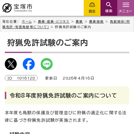
検索
メニュー
防災
現在位置：
ホーム
>
農業・産業・ビジネス
>
農業
>
農業振興
>
鳥獣関係（狩
猟免許・有害鳥獣等について）
> 狩猟免許試験のご案内
狩猟免許試験のご案内
ID
1016128
更新日
2026
年4月
16
日
令和8年度狩猟免許試験のご案内について
本年度も鳥獣の保護及び管理並びに狩猟の適正化に関する法
律に基づき狩猟免許試験が実施されます。