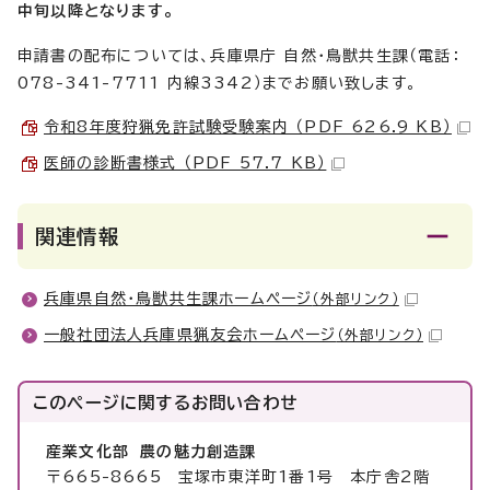
中旬以降となります。
申請書の配布については、兵庫県庁 自然・鳥獣共生課（電話：
078-341-7711 内線3342）までお願い致します。
令和8年度狩猟免許試験受験案内 （PDF 626.9 KB）
医師の診断書様式 （PDF 57.7 KB）
関連情報
兵庫県自然・鳥獣共生課ホームページ
（外部リンク）
一般社団法人兵庫県猟友会ホームページ
（外部リンク）
このページに関する
お問い合わせ
産業文化部 農の魅力創造課
〒665-8665 宝塚市東洋町1番1号 本庁舎2階