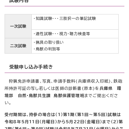
試験内容
・知識試験・・・三肢択一の筆記試験
一次試験
・適性試験・・・視力・聴力検査等
・猟具の取り扱い
二次試験
・鳥獣の判別等
受験申し込み手続き
狩猟免許申請書、写真、申請手数料(兵庫県収入印紙)、鉄砲
所持許可証の写し若しくは医師の診断書(原本)を
兵庫県 環
境部 自然・鳥獣共生課
鳥獣保護管理班
までご提出くださ
い。
受付期間は、持参の場合は（1）第1期（第1回～第5回）試験は
令和8年5月11日（月曜日）から5月22日（金曜日）まで（2）第