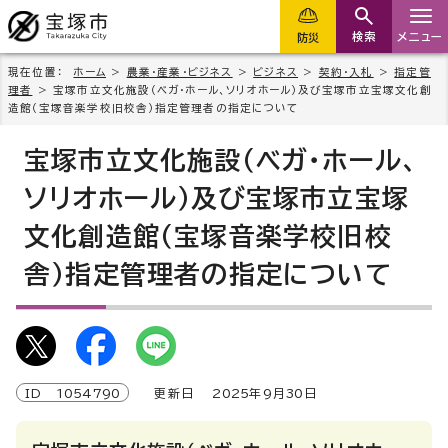
検索
メニュー
防災
現在位置：
ホーム
>
農業・産業・ビジネス
>
ビジネス
>
契約・入札
>
指定管
理者
> 宝塚市立文化施設（ベガ・ホール、ソリオホール）及び宝塚市立宝塚文化創
造館（宝塚音楽学校旧校舎）指定管理者の指定について
宝塚市立文化施設（ベガ・ホール、
ソリオホール）及び宝塚市立宝塚
文化創造館（宝塚音楽学校旧校
舎）指定管理者の指定について
ID
1054790
更新日
2025
年9月
30
日