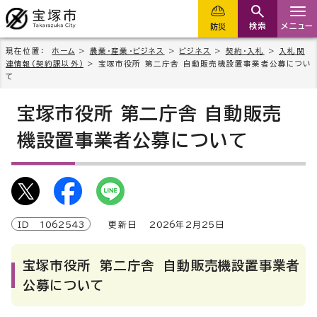
検索
メニュー
防災
現在位置：
ホーム
>
農業・産業・ビジネス
>
ビジネス
>
契約・入札
>
入札関
連情報(契約課以外）
> 宝塚市役所 第二庁舎 自動販売機設置事業者公募につい
て
宝塚市役所 第二庁舎 自動販売
機設置事業者公募について
ID
1062543
更新日
2026
年2月
25
日
宝塚市役所 第二庁舎 自動販売機設置事業者
公募について