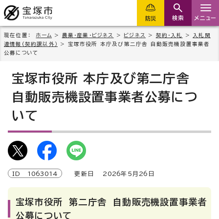
検索
メニュー
防災
現在位置：
ホーム
>
農業・産業・ビジネス
>
ビジネス
>
契約・入札
>
入札関
連情報(契約課以外）
> 宝塚市役所 本庁及び第二庁舎 自動販売機設置事業者
公募について
宝塚市役所 本庁及び第二庁舎
自動販売機設置事業者公募につ
いて
ID
1063014
更新日
2026
年5月
26
日
宝塚市役所 第二庁舎 自動販売機設置事業者
公募について