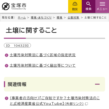
検索
メニュー
防災
現在位置：
ホーム
>
環境・まちづくり
>
環境
>
公害対策
> 土壌に関すること
土壌に関すること
ID
1043238
土壌汚染対策法に基づく区域の指定状況
土壌汚染対策法に基づく届出等について
関連情報
（事業者の方向け）『ご存知ですか？土壌汚染対策法のこ
と』【経済産業省公式YouTube】
（外部リンク）