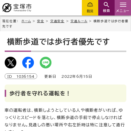
検索
メニュー
防災
現在位置：
ホーム
>
安全
>
交通安全
>
交通ルール
> 横断歩道では歩行者優
先です
横断歩道では歩行者優先です
ID
1036154
更新日
2022
年6月
15
日
歩行者を守れる運転を！
車の運転者は、横断しようとしている人や横断者がいれば、ゆ
っくりとスピードを落とし、横断歩道の手前で停止しなければ
なりません。見通しの悪い場所や右左折時は特に注意して通行