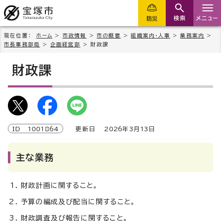
検索
メニュー
防災
現在位置：
ホーム
>
市政情報
>
市の概要
>
組織案内・人事
>
業務案内
>
市長事務部局
>
企画経営部
> 財政課
財政課
ID
1001864
更新日
2026
年3月
13
日
主な業務
財政計画に関すること。
予算の編成及び配当に関すること。
財政調査及び報告に関すること。