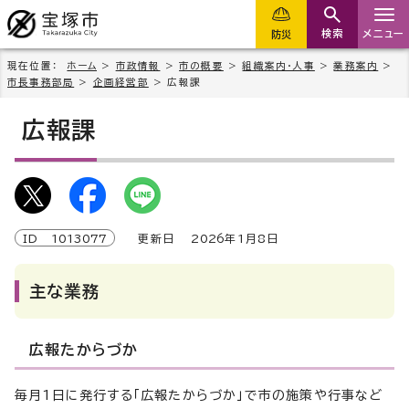
検索
メニュー
防災
現在位置：
ホーム
>
市政情報
>
市の概要
>
組織案内・人事
>
業務案内
>
市長事務部局
>
企画経営部
> 広報課
広報課
ID
1013077
更新日
2026
年1月8日
主な業務
広報たからづか
毎月1日に発行する「広報たからづか」で市の施策や行事など