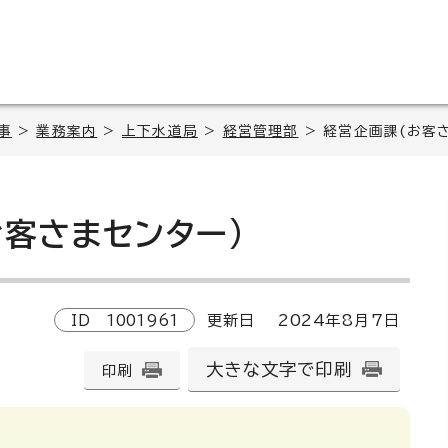
事
>
業務案内
>
上下水道局
>
経営管理部
> 経営企画課(お客
お客さまセンター)
ID
1001961
更新日
2024
年8月7日
大きな文字で印刷
印刷