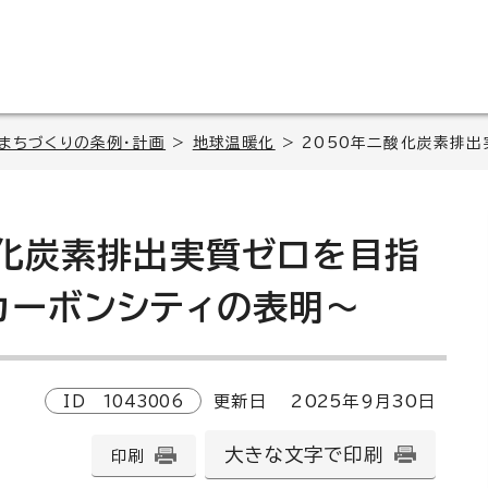
・まちづくりの条例・計画
>
地球温暖化
> 2050年二酸化炭素排
酸化炭素排出実質ゼロを目指
カーボンシティの表明～
ID
1043006
更新日
2025
年9月
30
日
大きな文字で印刷
印刷