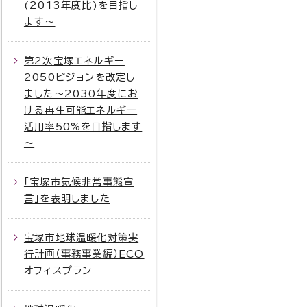
(2013年度比)を目指し
ます～
第2次宝塚エネルギー
2050ビジョンを改定し
ました～2030年度にお
ける再生可能エネルギー
活用率50%を目指します
～
「宝塚市気候非常事態宣
言」を表明しました
宝塚市地球温暖化対策実
行計画（事務事業編）ECO
オフィスプラン