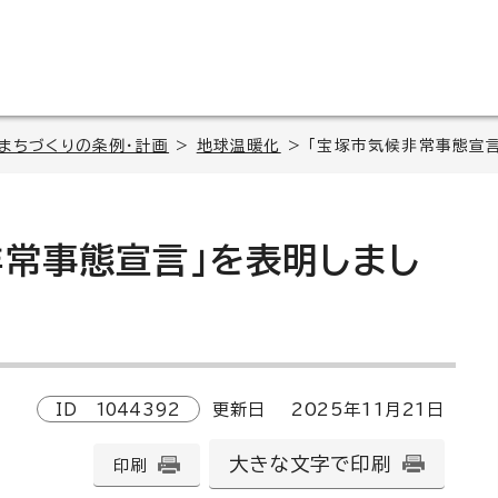
・まちづくりの条例・計画
>
地球温暖化
> 「宝塚市気候非常事態宣
非常事態宣言」を表明しまし
ID
1044392
更新日
2025
年
11
月
21
日
大きな文字で印刷
印刷