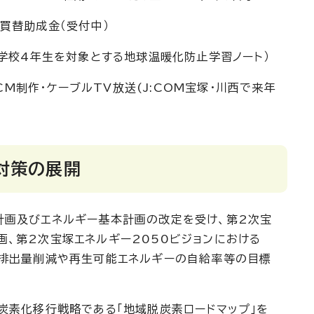
買替助成金（受付中）
小学校4年生を対象とする地球温暖化防止学習ノート）
発CM制作・ケーブルTV放送(J:COM宝塚・川西で来年
対策の展開
画及びエネルギー基本計画の改定を受け、第2次宝
、第2次宝塚エネルギー2050ビジョンにおける
ス排出量削減や再生可能エネルギーの自給率等の目標
炭素化移行戦略である「地域脱炭素ロードマップ」を