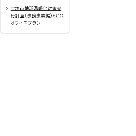
宝塚市地球温暖化対策実
行計画（事務事業編）ECO
オフィスプラン