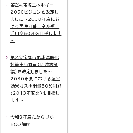
第2次宝塚エネルギー
2050ビジョンを改定し
ました～2030年度にお
ける再生可能エネルギー
活用率50%を目指します
～
第2次宝塚市地球温暖化
対策実行計画（区域施策
編）を改定しました～
2030年度における温室
効果ガス排出量50%削減
(2013年度比)を目指し
ます～
令和8年度たからづか
ECO講座