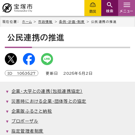
検索
メニュー
防災
現在位置：
ホーム
>
市政情報
>
条例・計画・制度
> 公民連携の推進
公民連携の推進
ID
1063627
更新日
2026
年6月2日
企業・大学との連携（包括連携協定）
災害時における企業・団体等との協定
企業版ふるさと納税
プロポーザル
指定管理者制度