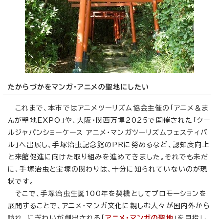
たからづかをマンガ・アニメの聖地にしたい
これまで、本市ではアニメツーリズム協会主催の「アニメ＆ま
んが聖地EXPO」や、大阪・関西万博2025で開催された「クー
ルジャパンショーケース アニメ・マンガツーリズムフェスティバ
ル」へ出展し、手塚治虫記念館のPRに努めるなど、認知度向上
と来館促進に向けた取り組みを進めてきました。それでも未だ
に、手塚治虫と宝塚の関わりは、十分に知られていないのが現
状です。
そこで、手塚治虫生誕100年を契機としてプロモーションを
展開することで、アニメ・マンガ文化に親しむ人々が国内外から
訪れ、にぎわいが創出される「
アニメ・マンガの聖地
」を目指し