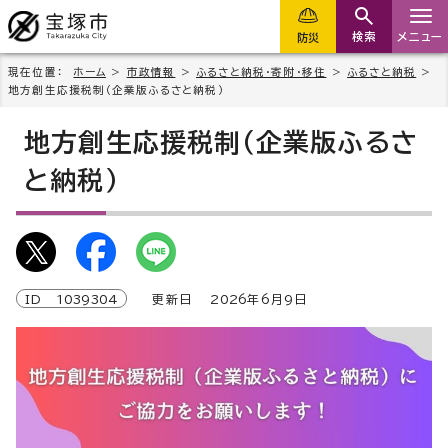
検索
メニュー
防災
現在位置：
ホーム
>
市政情報
>
ふるさと納税・寄附・移住
>
ふるさと納税
>
地方創生応援税制（企業版ふるさと納税）
地方創生応援税制（企業版ふるさ
と納税）
ID
1039304
更新日
2026
年6月9日