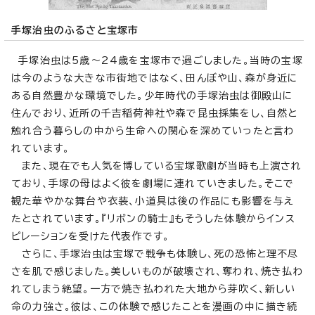
手塚治虫のふるさと宝塚市
手塚治虫は5歳～24歳を宝塚市で過ごしました。当時の宝塚
は今のような大きな市街地ではなく、田んぼや山、森が身近に
ある自然豊かな環境でした。少年時代の手塚治虫は御殿山に
住んでおり、近所の千吉稲荷神社や森で昆虫採集をし、自然と
触れ合う暮らしの中から生命への関心を深めていったと言わ
れています。
また、現在でも人気を博している宝塚歌劇が当時も上演され
ており、手塚の母はよく彼を劇場に連れていきました。そこで
観た華やかな舞台や衣装、小道具は後の作品にも影響を与え
たとされています。『リボンの騎士』もそうした体験からインス
ピレーションを受けた代表作です。
さらに、手塚治虫は宝塚で戦争も体験し、死の恐怖と理不尽
さを肌で感じました。美しいものが破壊され、奪われ、焼き払わ
れてしまう絶望。一方で焼き払われた大地から芽吹く、新しい
命の力強さ。彼は、この体験で感じたことを漫画の中に描き続