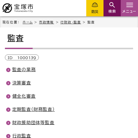
検索
メニュー
防災
現在位置：
ホーム
>
市政情報
>
行財政・監査
> 監査
監査
ID
1000139
監査の業務
決算審査
健全化審査
定期監査（財務監査）
財政援助団体等監査
行政監査