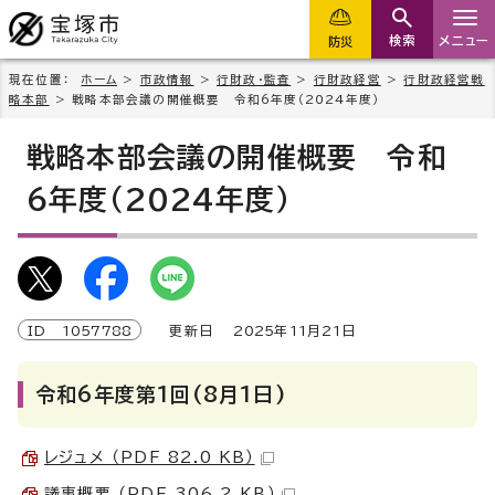
検索
メニュー
防災
現在位置：
ホーム
>
市政情報
>
行財政・監査
>
行財政経営
>
行財政経営戦
略本部
> 戦略本部会議の開催概要 令和6年度（2024年度）
戦略本部会議の開催概要 令和
6年度（2024年度）
ID
1057788
更新日
2025
年
11
月
21
日
令和6年度第1回(8月1日)
レジュメ （PDF 82.0 KB）
議事概要 （PDF 306.2 KB）