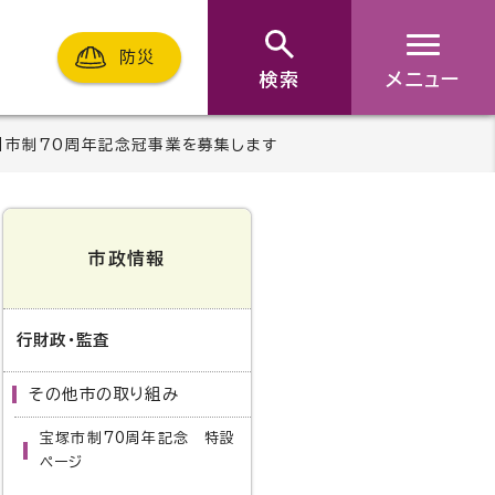
防災
検索
メニュー
た】市制70周年記念冠事業を募集します
市政情報
行財政・監査
その他市の取り組み
宝塚市制70周年記念 特設
ページ