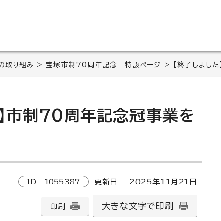
の取り組み
>
宝塚市制70周年記念 特設ページ
> 【終了しまし
た】市制70周年記念冠事業を
ID
1055387
更新日
2025
年
11
月
21
日
大きな文字で印刷
印刷