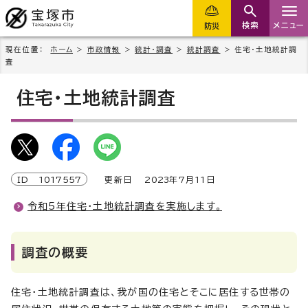
検索
メニュー
防災
現在位置：
ホーム
>
市政情報
>
統計・調査
>
統計調査
> 住宅・土地統計調
査
住宅・土地統計調査
ID
1017557
更新日
2023
年7月
11
日
令和5年住宅・土地統計調査を実施します。
調査の概要
住宅・土地統計調査は、我が国の住宅とそこに居住する世帯の