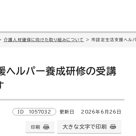
>
介護人材確保に向けた取り組みについて
> 市認定生活支援ヘル
援ヘルパー養成研修の受講
す
ID
1057032
更新日
2026
年6月
26
日
大きな文字で印刷
印刷