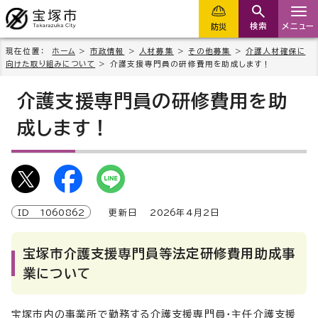
検索
メニュー
防災
現在位置：
ホーム
>
市政情報
>
人材募集
>
その他募集
>
介護人材確保に
向けた取り組みについて
> 介護支援専門員の研修費用を助成します！
介護支援専門員の研修費用を助
成します！
ID
1060862
更新日
2026
年4月2日
宝塚市介護支援専門員等法定研修費用助成事
業について
宝塚市内の事業所で勤務する介護支援専門員・主任介護支援