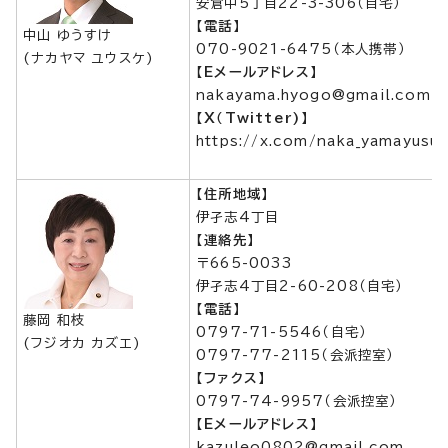
安倉中5丁目22-3-306（自宅）
【電話】
中山 ゆうすけ
070-9021-6475（本人携帯）
(ナカヤマ ユウスケ)
【Eメールアドレス】
nakayama.hyogo@gmail.com
【X（Twitter)】
https://x.com/naka_yamayusu
【住所地域】
伊孑志4丁目
【連絡先】
〒665-0033
伊孑志4丁目2-60-208（自宅）
【電話】
藤岡 和枝
0797-71-5546（自宅）
(フジオカ カズエ)
0797-77-2115（会派控室）
【ファクス】
0797-74-9957（会派控室）
【Eメールアドレス】
kazuleo0802@gmail.com