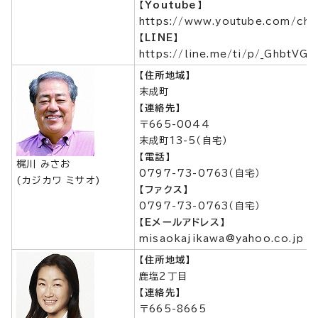
【Youtube】
https://www.youtube.com/ch
【LINE】
https://line.me/ti/p/_GhbtVG1
【住所地域】
末成町
【連絡先】
〒665-0044
末成町13-5（自宅）
【電話】
梶川 みさお
0797-73-0763（自宅）
(カジカワ ミサオ)
【ファクス】
0797-73-0763（自宅）
【Eメールアドレス】
misaokajikawa@yahoo.co.jp
【住所地域】
鹿塩2丁目
【連絡先】
〒665-8665