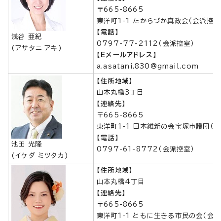
〒665-8665
東洋町1-1 たからづか真政会（会派控室
【電話】
浅谷 亜紀
0797-77-2112（会派控室）
(アサタニ アキ)
【Eメールアドレス】
a.asatani.830@gmail.com
【住所地域】
山本丸橋3丁目
【連絡先】
〒665-8665
東洋町1-1 日本維新の会宝塚市議団（
【電話】
池田 光隆
0797-61-8772（会派控室）
(イケダ ミツタカ)
【住所地域】
山本丸橋4丁目
【連絡先】
〒665-8665
東洋町1-1 ともに生きる市民の会（会派