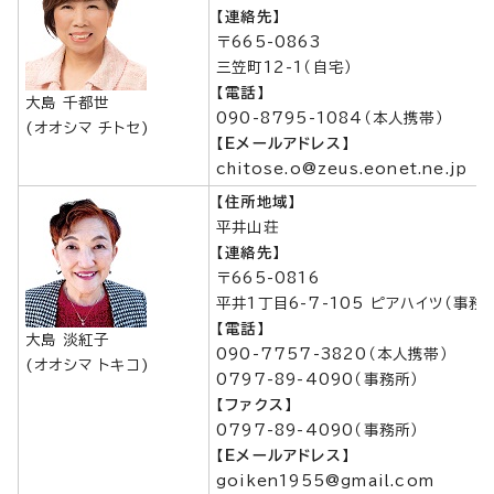
【連絡先】
〒665-0863
三笠町12-1（自宅）
【電話】
大島 千都世
090-8795-1084（本人携帯）
(オオシマ チトセ)
【Eメールアドレス】
chitose.o@zeus.eonet.ne.jp
【住所地域】
平井山荘
【連絡先】
〒665-0816
平井1丁目6-7-105 ピアハイツ（事務
【電話】
大島 淡紅子
090-7757-3820（本人携帯）
(オオシマ トキコ)
0797-89-4090（事務所）
【ファクス】
0797-89-4090（事務所）
【Eメールアドレス】
goiken1955@gmail.com