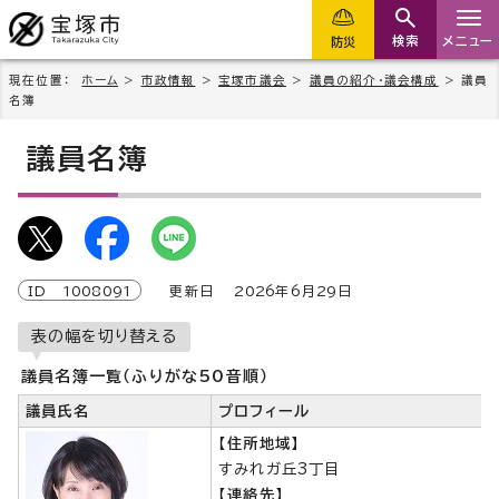
検索
メニュー
防災
現在位置：
ホーム
>
市政情報
>
宝塚市議会
>
議員の紹介・議会構成
> 議員
名簿
議員名簿
ID
1008091
更新日
2026
年6月
29
日
表の幅を切り替える
議員名簿一覧（ふりがな50音順）
議員氏名
プロフィール
【住所地域】
すみれガ丘3丁目
【連絡先】