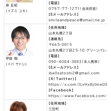
【電話】
泉 友紀
0797-77-1271（会派控室）
(イズミ ユキ)
【Eメールアドレス】
smileandpeace@ymail.ne.jp
【住所地域】
山本丸橋2丁目
【連絡先】
〒665-0815
山本丸橋2丁目25-10 グリーンパレス4
【電話】
伊庭 聡
090-4084-3883（本人携帯）
(イバ サトシ)
【Eメールアドレス】
iba0satoshi2@gmail.com
【X（Twitter)】
https://x.com/ILvHxBjtmeD
【Facebook】
https://www.facebook.com/sat
【住所地域】
三笠町