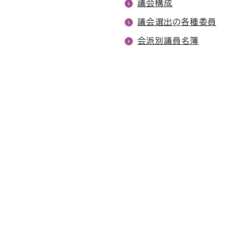
議会構成
議会選出の各種委員
会派別議員名簿