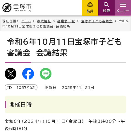
検索
メニュー
防災
現在位置：
ホーム
>
市政情報
>
審議会一覧
>
宝塚市子ども審議会
> 令和6
年10月11日宝塚市子ども審議会 会議結果
令和6年10月11日宝塚市子ども
審議会 会議結果
ID
1057962
更新日
2025
年
11
月
21
日
開催日時
令和6年（2024年）10月11日（金曜日） 午後3時00分～午
後5時00分