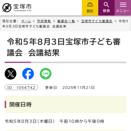
検索
メニュー
防災
現在位置：
ホーム
>
市政情報
>
審議会一覧
>
宝塚市子ども審議会
> 令和5
年8月3日宝塚市子ども審議会 会議結果
令和5年8月3日宝塚市子ども審
議会 会議結果
ID
1054742
更新日
2025
年
11
月
21
日
開催日時
令和5年8月3日（木曜日） 午前10時から午後0時