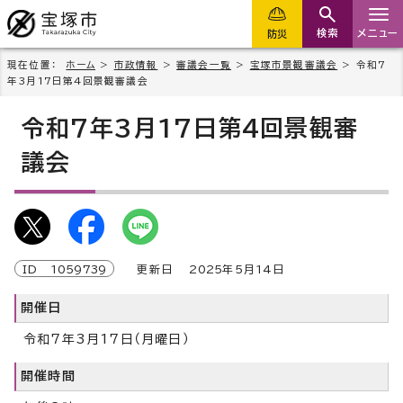
検索
メニュー
防災
現在位置：
ホーム
>
市政情報
>
審議会一覧
>
宝塚市景観審議会
> 令和7
年3月17日第4回景観審議会
令和7年3月17日第4回景観審
議会
ID
1059739
更新日
2025
年5月
14
日
開催日
令和7年3月17日（月曜日）
開催時間