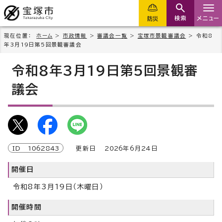
検索
メニュー
防災
現在位置：
ホーム
>
市政情報
>
審議会一覧
>
宝塚市景観審議会
> 令和8
年3月19日第5回景観審議会
令和8年3月19日第5回景観審
議会
ID
1062843
更新日
2026
年6月
24
日
開催日
令和8年3月19日（木曜日）
開催時間