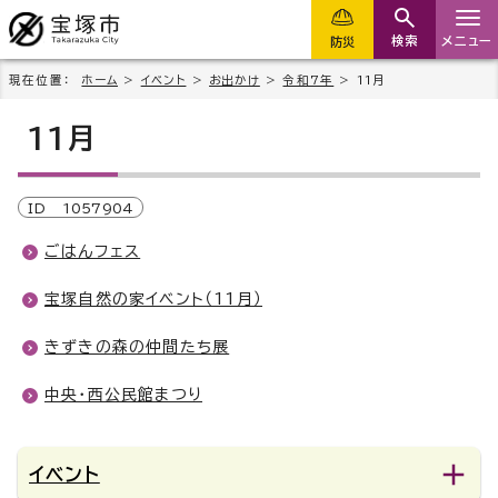
検索
メニュー
防災
現在位置：
ホーム
>
イベント
>
お出かけ
>
令和7年
> 11月
11月
ID
1057904
ごはんフェス
宝塚自然の家イベント（11月）
きずきの森の仲間たち展
中央・西公民館まつり
イベント