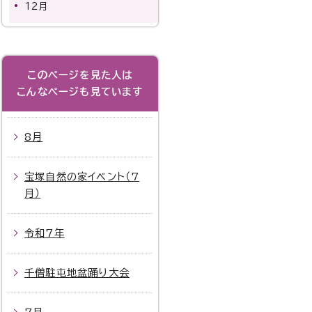
12月
このページを見た人は
こんなページも見ています
8月
宝塚自然の家イベント（7
月）
令和7年
千僧駐屯地盆踊り大会