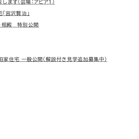
します（会場：アピア1）
宅「宮沢賢治」
・相殿 特別公開
田家住宅 一般公開（解説付き見学追加募集中）