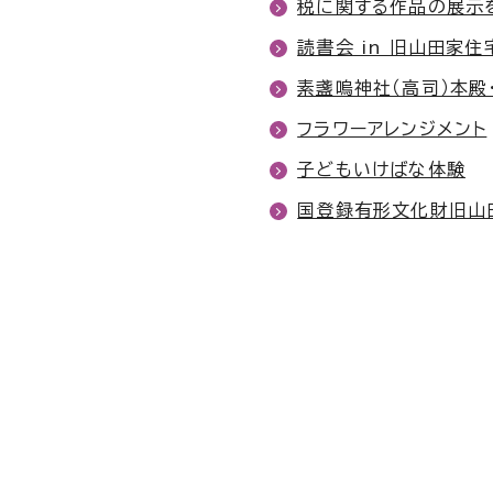
税に関する作品の展示を
読書会 in 旧山田家住
素盞嗚神社（高司）本殿
フラワーアレンジメント
子どもいけばな体験
国登録有形文化財旧山