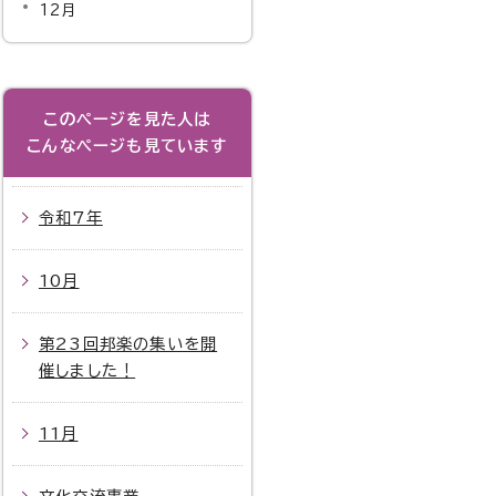
12月
このページを見た人は
こんなページも見ています
令和7年
10月
第23回邦楽の集いを開
催しました！
11月