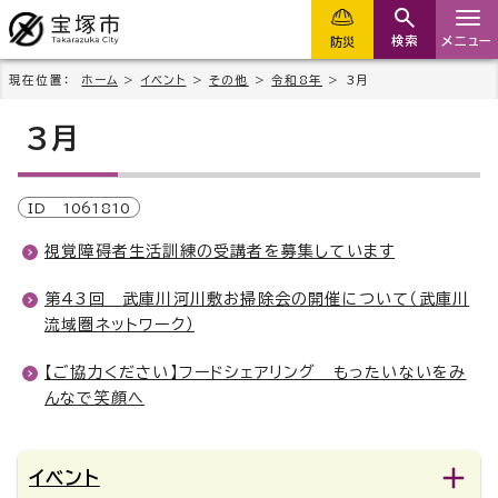
検索
メニュー
防災
現在位置：
ホーム
>
イベント
>
その他
>
令和8年
> 3月
3月
ID
1061810
視覚障碍者生活訓練の受講者を募集しています
第43回 武庫川河川敷お掃除会の開催について（武庫川
流域圏ネットワーク）
【ご協力ください】フードシェアリング もったいないをみ
んなで笑顔へ
イベント