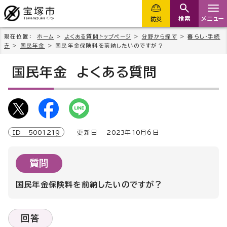
検索
メニュー
防災
現在位置：
ホーム
>
よくある質問トップページ
>
分野から探す
>
暮らし・手続
き
>
国民年金
> 国民年金保険料を前納したいのですが？
国民年金
よくある質問
ID
5001219
更新日
2023
年
10
月6日
質問
国民年金保険料を前納したいのですが？
回答