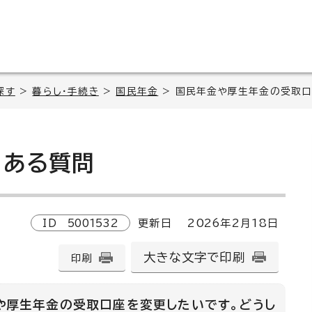
探す
>
暮らし・手続き
>
国民年金
> 国民年金や厚生年金の受取口
ある質問
ID
5001532
更新日
2026
年2月
18
日
大きな文字で印刷
印刷
や厚生年金の受取口座を変更したいです。どうし