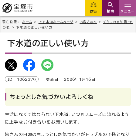
検索
メニュー
防災
現在位置：
ホーム
>
上下水道ホームページ
>
お客さまへ
>
くらしの豆知識・そ
の他
> 下水道の正しい使い方
下水道の正しい使い方
ID
1062379
更新日
2026
年1月
16
日
ちょっとした気づかいよろしくね
生活になくてはならない下水道。いつもスムーズに流れるよう
に上手なお付き合いをお願いします。
皆さんの日頃のちょっとした気づかいがトラブルの予防となり