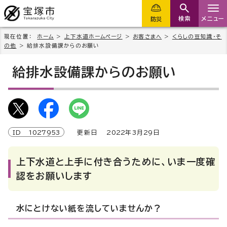
検索
メニュー
防災
現在位置：
ホーム
>
上下水道ホームページ
>
お客さまへ
>
くらしの豆知識・そ
の他
> 給排水設備課からのお願い
給排水設備課からのお願い
ID
1027953
更新日
2022
年3月
29
日
上下水道と上手に付き合うために、いま一度確
認をお願いします
水にとけない紙を流していませんか？