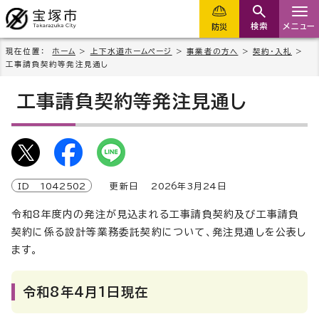
検索
メニュー
防災
現在位置：
ホーム
>
上下水道ホームページ
>
事業者の方へ
>
契約・入札
>
工事請負契約等発注見通し
工事請負契約等発注見通し
ID
1042502
更新日
2026
年3月
24
日
令和8年度内の発注が見込まれる工事請負契約及び工事請負
契約に係る設計等業務委託契約について、発注見通しを公表し
ます。
令和8年4月1日現在