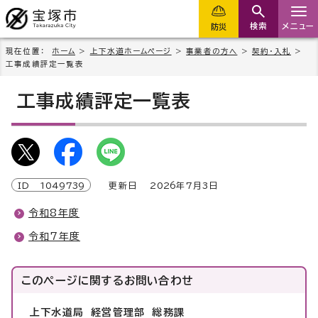
検索
メニュー
防災
現在位置：
ホーム
>
上下水道ホームページ
>
事業者の方へ
>
契約・入札
>
工事成績評定一覧表
工事成績評定一覧表
ID
1049739
更新日
2026
年7月3日
令和8年度
令和7年度
このページに関する
お問い合わせ
上下水道局 経営管理部 総務課