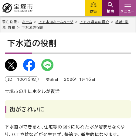
検索
メニュー
防災
現在位置：
ホーム
>
上下水道ホームページ
>
上下水道局の紹介
>
組織・業
務・情報
> 下水道の役割
下水道の役割
ID
1001698
更新日
2026
年1月
16
日
宝塚市の川に
ホタル
が復活
街がきれいに
下水道ができると、住宅等の回りに汚れた水が溜まらなくな
り、ハエや蚊などが発生せず、
快適で、衛生的になります。