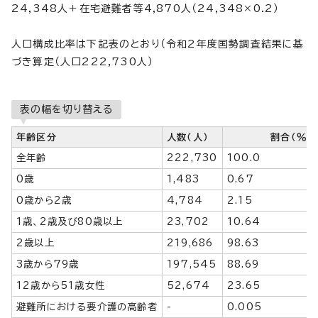
24,348人＋在宅避難者等4,870人（24,348×0.2）
人口構成比率は下記表のとおり（令和2年度国勢調査結果に基
づき算定（人口222,730人）
表の幅を切り替える
年齢区分
人数（人）
割合（％）
全年齢
222,730
100.0
0歳
1,483
0.67
0歳から2歳
4,784
2.15
1歳、2歳及び80歳以上
23,702
10.64
2歳以上
219,686
98.63
3歳から79歳
197,545
88.69
12歳から51歳女性
52,674
23.65
避難所における要介護の高齢者
-
0.005