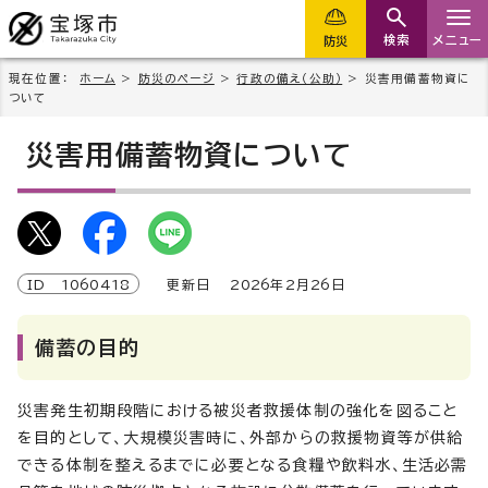
検索
メニュー
防災
現在位置：
ホーム
>
防災のページ
>
行政の備え（公助）
> 災害用備蓄物資に
ついて
災害用備蓄物資について
ID
1060418
更新日
2026
年2月
26
日
備蓄の目的
災害発生初期段階における被災者救援体制の強化を図ること
を目的として、大規模災害時に、外部からの救援物資等が供給
できる体制を整えるまでに必要となる食糧や飲料水、生活必需