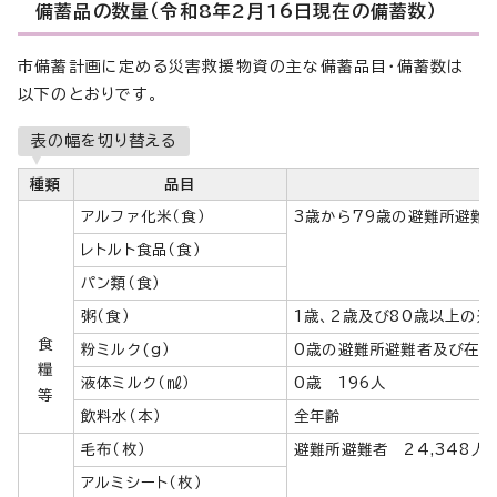
備蓄品の数量（令和8年2月16日現在の備蓄数）
市備蓄計画に定める災害救援物資の主な備蓄品目・備蓄数は
以下のとおりです。
表の幅を切り替える
種類
品目
アルファ化米（食）
3歳から79歳の避難所避難者
レトルト食品（食）
パン類（食）
粥（食）
1歳、2歳及び80歳以上の避
食
粉ミルク(g）
0歳の避難所避難者及び在宅
糧
液体ミルク（㎖）
0歳 196人
等
飲料水（本）
全年齢
毛布（枚）
避難所避難者 24,348人
アルミシート（枚）