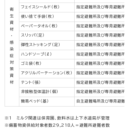
フェイスシールド（枚）
指定避難所及び専用避難所（
衛
生
使い捨て手袋（枚）
指定避難所及び専用避難所（
資
ペーパータオル（枚）
指定避難所及び専用避難所（
材
スリッパ（足）
指定避難所及び専用避難所（
・
感
弾性ストッキング（足）
指定避難所及び専用避難所（
染
ハンドソープ（ℓ）
指定避難所及び専用避難所（1
症
対
ゴミ袋（枚）
指定避難所及び専用避難所（1
策
アクリルパーテーション（枚）
指定避難所及び専用避難所（
資
材
テント（張）
指定避難所及び専用避難所（
非接触型体温計（個）
指定避難所及び専用避難所（
簡易ベッド（基）
自主避難場所及び専用避難所
※1 ミルク関連は保育園、飲料水は上下水道局が管理
※備蓄物資供給対象者数29,218人＝避難所避難者数