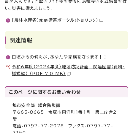
蓄が大切です。下記のサイト等を参考に食糧等の家庭備蓄を行
い、災害に備えましょう。
【農林水産省】家庭備蓄ポータル
（外部リンク）
関連情報
日頃からの備えが、あなたや家族を守ります！！
令和6年度（2024年度）地域防災計画 関連図書（資料・
様式編） （PDF 7.0 MB）
このページに関する
お問い合わせ
都市安全部 総合防災課
〒665-8665 宝塚市東洋町1番1号 第二庁舎2
階
電話：0797-77-2078 ファクス：0797-77-
2150