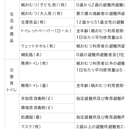
紙おむつ（子ども用）（枚）
0歳から2歳の避難所避難者
紙おむつ（大人用）（枚）
要介護の高齢者の避難所避難
生
活
生理用品（枚）
12歳から51歳女性の避難所
必
トイレットペーパー（ロール）
全年齢（紙おむつ利用者除く）
需
1日当たり平均使用量は8.4
品
ウェットタオル（枚）
紙おむつ利用者の避難所避難
哺乳瓶（本）
0歳の避難所避難者及び在宅
携帯トイレ（枚）
紙おむつ利用者以外の避難所避
災
1日当たり平均使用量は8.4
害
用
簡易トイレ（基）
全年齢（紙おむつ利用者除く）
トイレ
手指用消毒剤（ℓ）
指定避難所及び専用避難所（
環境用消毒剤（ℓ）
防護服（着）
指定避難所及び専用避難所（
マスク（枚）
2歳以上の避難所避難者24,