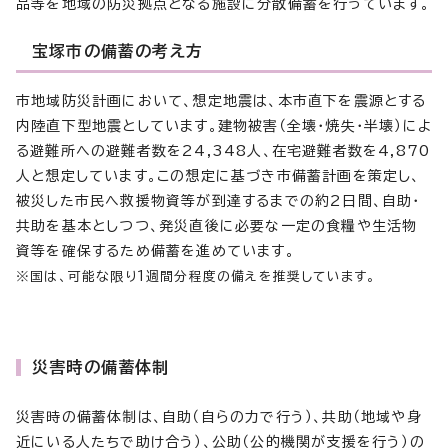
品等を地域の防災拠点となる施設に分散備蓄を行っています。
宝塚市の備蓄の考え方
市地域防災計画において、想定地震は、本市直下を震源とする
内陸直下型地震としています。建物被害（全壊・焼失・半壊）によ
る避難所への避難者数を24,348人、在宅避難者数を4,870
人と想定しています。この想定に基づき市備蓄計画を策定し、
被災した市民へ救援物資等が到達するまでの約2日間、自助・
共助を基本としつつ、発災直後に必要な一定の食糧や生活物
資等を確保するため備蓄を進めています。
※国は、可能な限り1週間分程度の備えを推奨しています。
災害時の備蓄体制
災害時の備蓄体制は、自助（自らの力で行う）、共助（地域や身
近にいる人たちで助け合う）、公助（公的機関が支援を行う）の