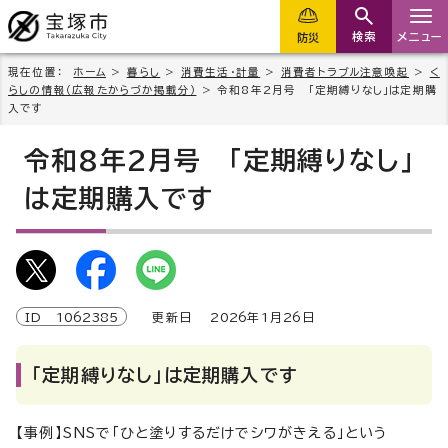
検索
メニュー
防災
現在位置：
ホーム
>
暮らし
>
消費生活・計量
>
消費者トラブル注意喚起
>
く
らしの情報（広報たからづか掲載分）
> 令和8年2月号 「定期縛りなし」は定期購
入です
令和8年2月号 「定期縛りなし」
は定期購入です
ID
1062385
更新日
2026
年1月
26
日
「定期縛りなし」は定期購入です
【
事例】SNSで「ひと塗りするだけでシワがきえる」という