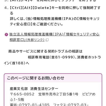
【Alt】【F4】キーを同時に押してブラウザーを終了する
【Ctrl】【Alt】【Delete】キーを同時に押して強制終了す
る
詳しくは、（独）情報処理推進機構（IPA)の【情報セキュリ
ティ安心窓口】をご確認ください。
独立法人情報処理推進機構（IPA)「情報セキュリティ安心
相談窓口」
（外部リンク）
商品やサービスに関する契約トラブルの相談は
相談専用電話（☎81・0999）、消費者ホットラ
イン（☎188）へ
このページに関する
お問い合わせ
産業文化部 消費生活センター
〒665-0852 宝塚市売布2丁目5番1号 ピピアめ
ふ1・5階
電話：0797-81-4185 ファクス：0797-83-