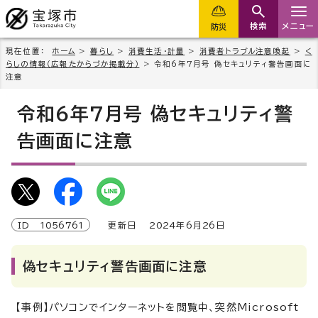
検索
メニュー
防災
現在位置：
ホーム
>
暮らし
>
消費生活・計量
>
消費者トラブル注意喚起
>
く
らしの情報（広報たからづか掲載分）
> 令和6年7月号 偽セキュリティ警告画面に
注意
令和6年7月号 偽セキュリティ警
告画面に注意
ID
1056761
更新日
2024
年6月
26
日
偽セキュリティ警告画面に注意
【事例】パソコンでインターネットを閲覧中、突然Microsoft