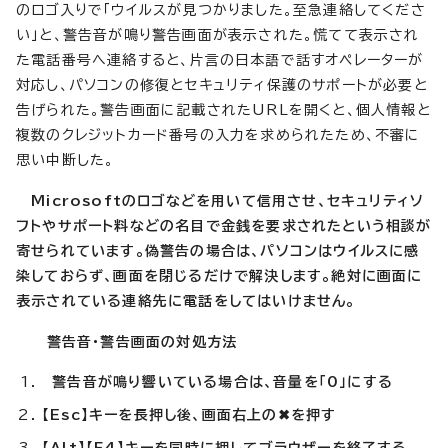
のロゴ入りで「ウイルスが見つかりました。至急連絡してくださ
い」と、警告音が鳴り警告画面が表示された。慌てて表示され
た電話番号へ連絡すると、片言の日本語で話すオペレーターが
対応し、パソコンの修復とセキュリティ保護のサポートが必要と
告げられた。警告画面に記載されたURLを開くと、個人情報と
複数のクレジットカード番号の入力を求められたため、不審に
思い中断した。
Microsoftのロゴなどを用いて信用させ、セキュリティソ
フトやサポート料などの名目で金銭を要求されたという相談が
寄せられています。偽警告の場合は、パソコンはウイルスに感
染しておらず、画面を閉じるだけで解決します。絶対に画面に
表示されている連絡先に電話をしてはいけません。
警告音・警告画面の対処方法
警告音が鳴り響いている場合は、音量を「0」にする
【Esc】キーを長押し後、画面右上の✖を押す