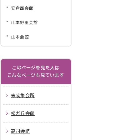
安倉西会館
山本野里会館
山本会館
このページを見た人は
こんなページも見ています
末成集会所
松ガ丘会館
高司会館