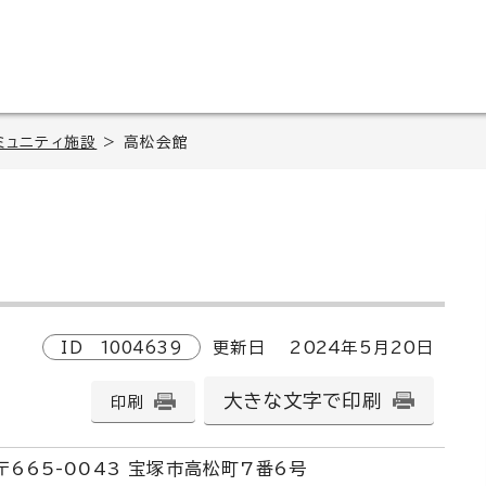
ミュニティ施設
> 高松会館
ID
1004639
更新日
2024
年5月
20
日
大きな文字で印刷
印刷
〒665-0043 宝塚市高松町7番6号