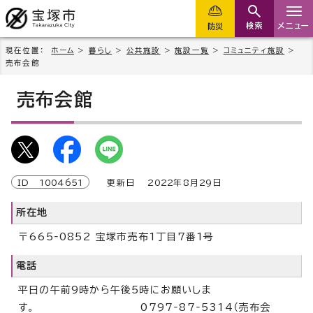
検索
メニュー
防災
現在位置：
ホーム
>
暮らし
>
公共施設
>
施設一覧
>
コミュニティ施設
>
売布会館
売布会館
ID
1004651
更新日
2022
年8月
29
日
所在地
〒665‐0852 宝塚市売布1丁目7番1号
電話
平日の午前9時から午後5時にお願いしま
す。 0797‐87‐5314（売布会