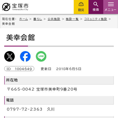
検索
メニュー
防災
現在位置：
ホーム
>
暮らし
>
公共施設
>
施設一覧
>
コミュニティ施設
>
美幸会館
美幸会館
ID
1004649
更新日
2018
年6月5日
所在地
〒665‐0042 宝塚市美幸町9番20号
電話
0797‐72‐2363 久川